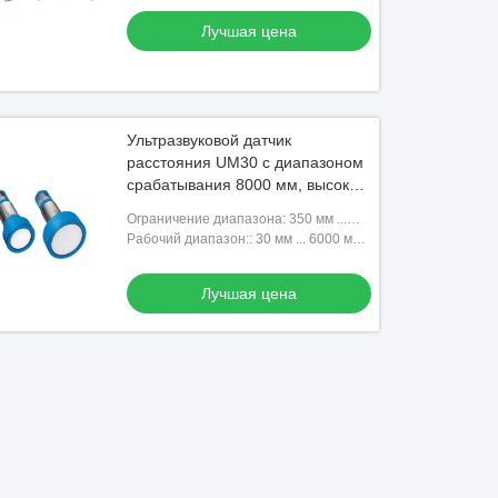
Лучшая цена
Ультразвуковой датчик
расстояния UM30 с диапазоном
срабатывания 8000 мм, высокой
точностью измерения и
Ограничение диапазона: 350 мм ...
интерфейсом IO-Link
8000 мм (в зависимости от типа)
Рабочий диапазон:: 30 мм ... 6000 мм
(в зависимости от типа)
Лучшая цена
ео
стойкий подводный датчик
Манометр нержавеющей стали
ения
Лучшая цена
Лучшая цена