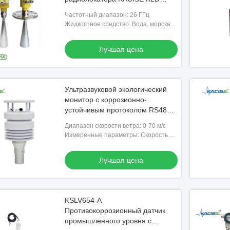
серии 26GHz FMCW -
Частотный диапазон: 26 ГГц
неконтактное измерение уровня
Жидкостное средство: Вода, морская
жидкости, IP67, 4-
вода, нечистоты, химические
20mA/HART/RS485.
жидкости, основания, масло,
Лучшая цена
Ультразвуковой экологический
монитор с коррозионно-
устойчивым протоколом RS485
Modbus и высокоэффективной
Диапазон скорости ветра: 0-70 м/с
нагревательной функцией
Измеренные параметры: Скорость
ветра, направление ветра,
температура, влажность, давление,
Лучшая цена
компас, GPS (опционально)
KSLV654-A
Противокоррозионный датчик
промышленного уровня с