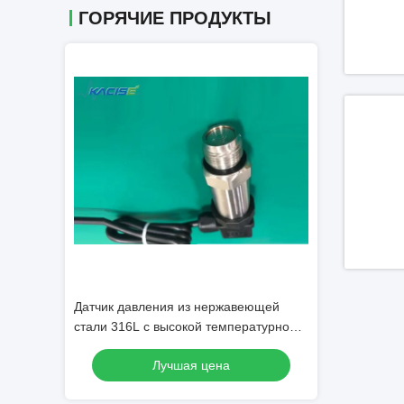
ГОРЯЧИЕ ПРОДУКТЫ
оточный
Датчик давления из нержавеющей
Ультразвуковой
щитой IP67
стали 316L с высокой температурной
и ровного изме
стойкостью MEMS с точностью 0,25%
Лучшая цена
Лу
для измерения давления в баке