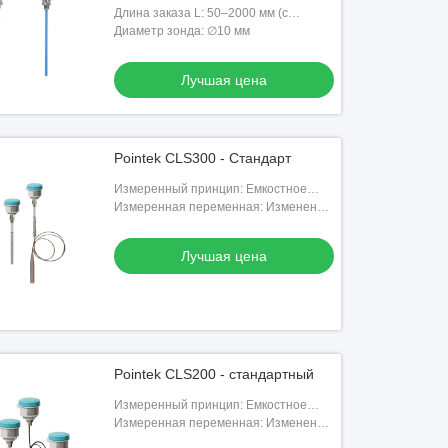
защитой IP65 для точного
Длина заказа L: 50–2000 мм (с
измерения уровня
защитной трубкой, макс. 6000 мм)
Диаметр зонда: ∅10 мм
Лучшая цена
Pointek CLS300 - Стандарт
Измеренный принцип: Емкостное
обнаружение уровня с обратным
Измеренная переменная: Изменение
сдвигом частоты
пикофарада (пФ)
Лучшая цена
Pointek CLS200 - стандартный
Измеренный принцип: Емкостное
обнаружение уровня с обратным
Измеренная переменная: Изменение
сдвигом частоты
пикофарада (пФ)