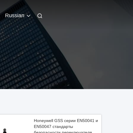
Russian
Honeywell GSS серии EN50041 и
EN50047 стандарты
безопасности переключателя с