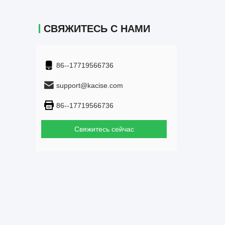
СВЯЖИТЕСЬ С НАМИ
86--17719566736
support@kacise.com
86--17719566736
Свяжитесь сейчас