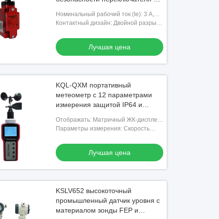
положительным открытием
Номинальный рабочий ток (Ie): 3 А,
нормально закрытых контактов и
1,2 А, 0,27 А
Контактный дизайн: Двойной разрыв,
UL CSA CE SIL3 сертификации
электрически разделенный
Лучшая цена
KQL-QXM портативный
метеометр с 12 параметрами
измерения защитой IP64 и
хранилищем 98 000 записей
Отображать: Матричный ЖК-дисплей
240x160 с подсветкой
Параметры измерения: Скорость
ветра, направление ветра,
температура, влажность,
Лучшая цена
атмосферное давление, высота
волны, охлаж
KSLV652 высокоточный
промышленный датчик уровня с
материалом зонды FEP и