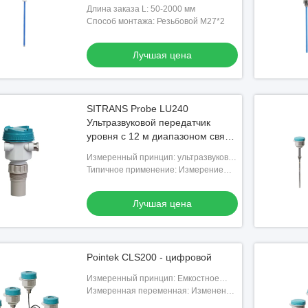
защитой IP68 и несколькими
Длина заказа L: 50-2000 мм
выходными сигналами
Способ монтажа: Резьбовой M27*2
Лучшая цена
SITRANS Probe LU240
Ультразвуковой передатчик
уровня с 12 м диапазоном связи
HART и преобразователями
Измеренный принцип: ультразвуковое
ETFE или PVDF
ровное измерение
Типичное применение: Измерение
уровня в резервуарах для хранения и
простых технологических
Лучшая цена
резервуарах
Pointek CLS200 - цифровой
Измеренный принцип: Емкостное
обнаружение уровня с обратным
Измеренная переменная: Изменение
сдвигом частоты
пикофарада (пФ)