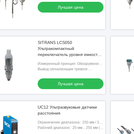
Лучшая цена
SITRANS LCS050
Ультракомпактный
переключатель уровня емкости с
IO-Link коммуникацией и зондом
Измеренный принцип: Обнаружение
PEEK для обнаружения уровня
уровня емкости
Вывод сигнализации тревоги:
точки
Транзистор (PNP/NPN) IO-Link в соотв.
согласно МЭК 61131-9
Лучшая цена
UC12 Ультразвуковые датчики
расстояния
Ограничение диапазона:: 250 мм / 350
мм (в зависимости от типа)
Рабочий диапазон:: 20 мм... 250 мм (в
зависимости от типа)