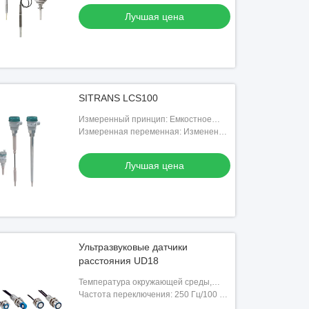
Лучшая цена
SITRANS LCS100
Измеренный принцип: Емкостное
обнаружение уровня
Измеренная переменная: Изменение
пикофарада (пФ)
Лучшая цена
Ультразвуковые датчики
расстояния UD18
Температура окружающей среды,
работа: +5 °С ... +60 °С
Частота переключения: 250 Гц/100 Гц
(в зависимости от типа)