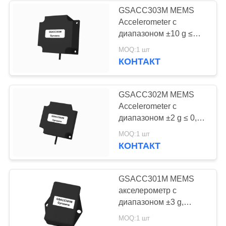
GSACC303M MEMS
Accelerometer с
134
диапазоном ±10 g ≤
Электромагнитный
0,01 g Bias и ≤ 0,2% Fs
MOQ:1 шт
Нелинейный для
КОНТАКТ
измеритель
точного измерения
прокачки
GSACC302M MEMS
Accelerometer с
диапазоном ±2 g ≤ 0,01
g Bias и ≤ 0,5% Fs
325
MOQ:1 шт
Нелинейный для
КОНТАКТ
Электронный
измерения качества
воды
датчик гироскопа
GSACC301M MEMS
акселерометр с
диапазоном ±3 g,
разрешением 0.001g и
MOQ:1 шт
полосой пропускания