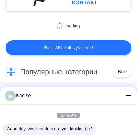
КОНТАКТ
≥500 Гц для
19
управления
устойчивостью
loading...
датчик уклономера
самолета
КОНТАКТНЫЕ ДАННЫЕ!
Популярные категории
Все
250
Датчик ускорителя
датчик воды
Прецизионный
Kacise
качественный
датчик давления
10:46 AM
передатчик
Измеритель уровня
радиолокатора
жидкости
Good day, what product are you looking for?
ровный