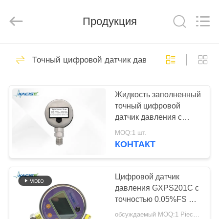
Xi'an
Kacise
Optronics
Продукция
Co.,Ltd..
All
Rights
Reserved.
ДОМ
632
Точный цифровой датчик давления
датчик воды
ПРОДУКТЫ
качественный
Жидкость заполненный
точный цифровой
РОЛИКИ
датчик давления с
флуорокаменным
MOQ:1 шт.
кольцом уплотнения и
О
КОНТАКТ
диафрагмой из
802
НАС
нержавеющей стали
Прецизионный
316L
Цифровой датчик
ПУТЕШЕСТВИЕ
давления GXPS201C с
датчик давления
точностью 0.05%FS и
ФАБРИКИ
4000mAh литийным
обсуждаемый MOQ:1 Piece / Pieces