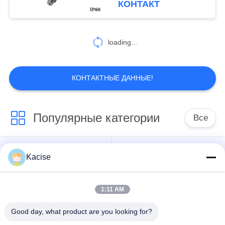
КОНТАКТ
данных и высокой
19
точностью 0,02%
loading...
датчик уклономера
КОНТАКТНЫЕ ДАННЫЕ!
Популярные категории
Все
250
Датчик ускорителя
датчик воды
Прецизионный
Kacise
качественный
датчик давления
1:11 AM
передатчик
Измеритель уровня
радиолокатора
жидкости
Good day, what product are you looking for?
ровный