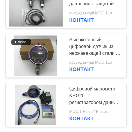
КАРТА
давления с защитой
САЙТА
IP65 и 0,56 дюймовым
обсуждаемый MOQ:1шт
светодиодным
КОНТАКТ
269
дисплеем KPG104
ПОЛИТИКА
ультразвуковой
КОНФИДЕНЦИАЛЬНОСТИ
Высокоточный
датчик датчика
цифровой датчик из
нержавеющей стали с
сенсорной кнопкой и
обсуждаемый MOQ:1шт
регистратором данных
КОНТАКТ
GXPS201C
135
Цифровой манометр
ультразвуковой
KPG201 с
регистратором данных,
измеритель
точность 0,05% и
MOQ:1 Piece / Pieces
емкостью хранения
прокачки
КОНТАКТ
данных 11000