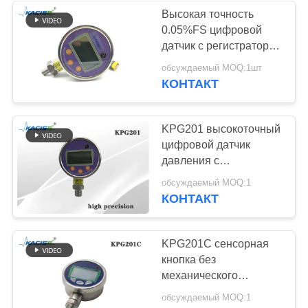
Высокая точность
0.05%FS цифровой
134
датчик с регистратором
Электромагнитный
данных и
обсуждаемый MOQ:1шт
перезаряжаемой
КОНТАКТ
измеритель
литийной батареей с
сенсорной кнопкой
прокачки
KPG201 высокоточный
цифровой датчик
давления с
регистратором данных
325
обсуждаемый MOQ:1
и рейтингом IP66
КОНТАКТ
Электронный
датчик гироскопа
KPG201C сенсорная
кнопка без
механического
контакта цифровой
обсуждаемый MOQ:1
датчик с регистратором