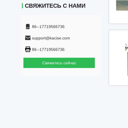
СВЯЖИТЕСЬ С НАМИ
86--17719566736
support@kacise.com
86--17719566736
Свяжитесь сейчас