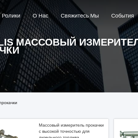
Ролики
О Нас
Свяжитесь Мы
События
LIS МАССОВЫЙ ИЗМЕРИТЕ
ЧКИ
 прокачки
Массовый измеритель прокачки
с высокой точностью для
дизельного топлива