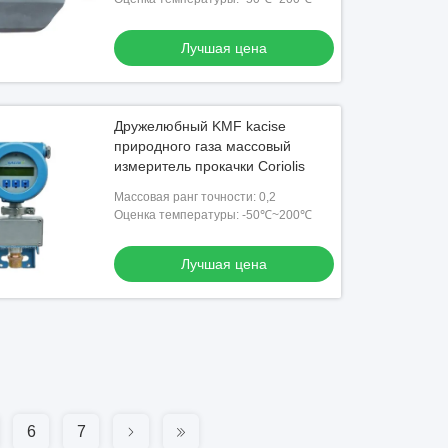
Лучшая цена
Дружелюбный KMF kacise
природного газа массовый
измеритель прокачки Coriolis
Массовая ранг точности: 0,2
Оценка температуры: -50℃~200℃
Лучшая цена
6
7