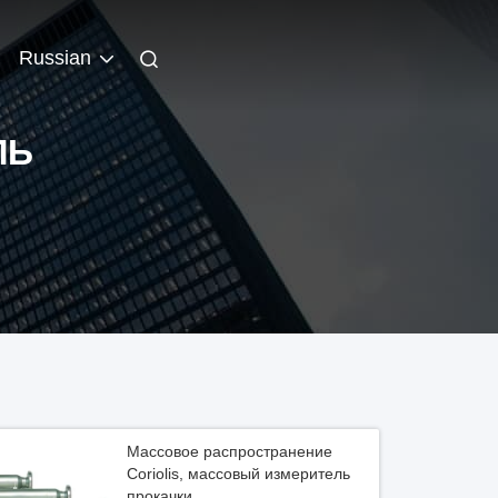
Russian
ЛЬ
Массовое распространение
Coriolis, массовый измеритель
прокачки