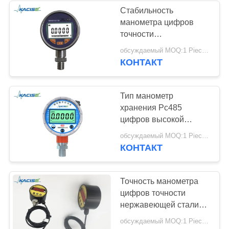
Стабильность
манометра цифров
точности
нержавеющей стали
обсуждаемый MOQ:1 Piece / Pieces
высокая с
КОНТАКТ
регистратором данных
Тип манометр
хранения Рс485
цифров высокой
точности с экраном
обсуждаемый MOQ:1 Piece / Pieces
приведенным
КОНТАКТ
Точность манометра
цифров точности
нержавеющей стали
высокая с 4 - выход
обсуждаемый MOQ:1 Piece / Pieces
20мА