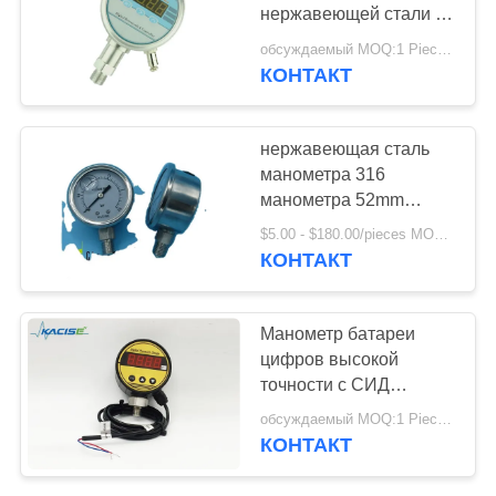
КАРТА
нержавеющей стали с
САЙТА
высокой точностью и
обсуждаемый MOQ:1 Piece / Pieces
светодиодным
КОНТАКТ
дисплеем для
ПОЛИТИКА
промышленного
КОНФИДЕНЦИАЛЬНОСТИ
использования
нержавеющая сталь
манометра 316
манометра 52mm
умная
$5.00 - $180.00/pieces MOQ:1 шт.
маслонаполненная
КОНТАКТ
экономическая
Манометр батареи
цифров высокой
точности с СИД
выделяя дисплей
обсуждаемый MOQ:1 Piece / Pieces
КОНТАКТ