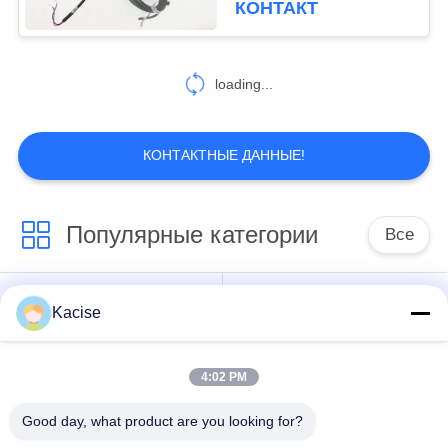
КОНТАКТ
loading...
КОНТАКТНЫЕ ДАННЫЕ!
Популярные категории
Все
датчик воды
Прецизионный
Kacise
качественный
датчик давления
4:02 PM
передатчик
Измеритель уровня
радиолокатора
жидкости
Good day, what product are you looking for?
ровный