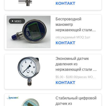
регистратором данных
КОНТАКТ
ПРОВЕРКА
КАЧЕСТВА
Беспроводной
манометр
СВЯЖИТЕСЬ
нержавеющей стали
высокой точности с
МЫ
обсуждаемый MOQ:1шт
регистратором данных
КОНТАКТ
НОВОСТИ
Экономный датчик
давления из
СЛУЧАИ
нержавеющей стали с
степенью точности
$5.00 - $180.00/pieces MOQ:1 шт.
±1,6%, ±2,5%
КОНТАКТ
СПРОСИТЕ
ЦИТАТУ
Стабильный цифровой
датчик из