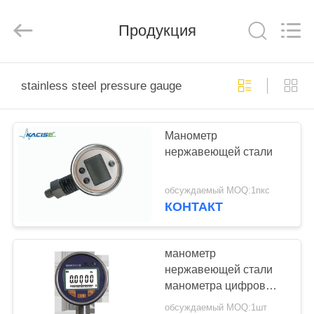
Xi'an
Kacise
Optronics
Продукция
Co.,Ltd..
All
Rights
Reserved.
ДОМ
stainless steel pressure gauge
ПРОДУКТЫ
Манометр
нержавеющей стали
РОЛИКИ
обсуждаемый MOQ:1пкс
О
КОНТАКТ
НАС
манометр
ПУТЕШЕСТВИЕ
нержавеющей стали
манометра цифров
ФАБРИКИ
точности 0.6Кг с
обсуждаемый MOQ:1шт