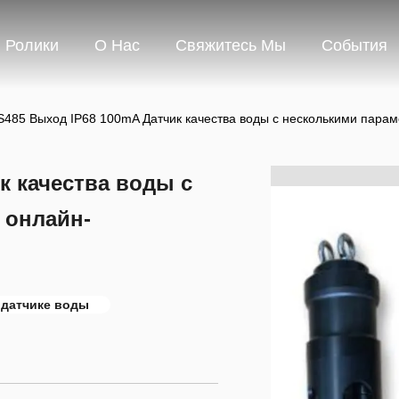
Ролики
О Нас
Свяжитесь Мы
События
S485 Выход IP68 100mA Датчик качества воды с несколькими пара
к качества воды с
 онлайн-
 датчике воды