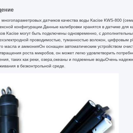
дение
 многопараметровых датчиков качества воды Kacise KWS-800 (сем
ексной конфигурации.Данные калибровки хранятся в датчике для 
ков Kacise могут быть подключены одновременно, с дополнитель
ехэлектродной проводимостью, туманностью волокон, цифровым p
го масла и аммонияОн оснащен автоматическим устройством очист
твращения роста микробов, он может легко удовлетворить потребн
ения, таких как реки, озера,океаны и подземные водыОчень надеж
живания в безконтрольной среде.