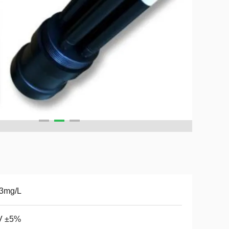
.3mg/L
V ±5%