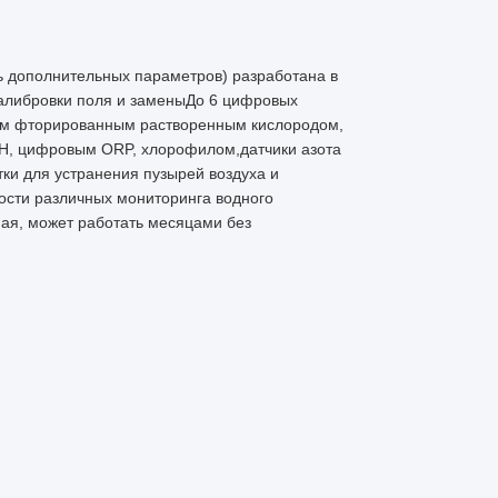
ь дополнительных параметров) разработана в
калибровки поля и заменыДо 6 цифровых
ным фторированным растворенным кислородом,
H, цифровым ORP, хлорофилом,датчики азота
ки для устранения пузырей воздуха и
ости различных мониторинга водного
ная, может работать месяцами без