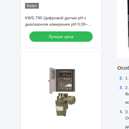
Видео
KWS-790 Цифровой датчик pH с
диапазоном измерения pH 0,00–
14,00, точностью ±0,02 pH и
Лучшая цена
температурной компенсацией 0–99,9
°C
Осо
В
в
О
д