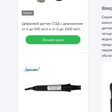
Вве
Видео
Серия
компл
Цифровой датчик СОД с диапазоном
датчи
от 0 до 500 мг/л и от 0 до 1500 мг/л с
четыр
точностью ± 5% ФС для мониторинга
водно
Лучшая цена
качества воды
предо
окруж
обслу