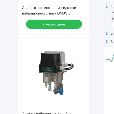
Анализатор плотности жидкости
Н
вибрационного типа DM8C с
ц
цифровым выходом RS-232C с
Лучшая цена
высокой чувствительностью и
О
отличной стабильностью
Датчик свободного хлора без