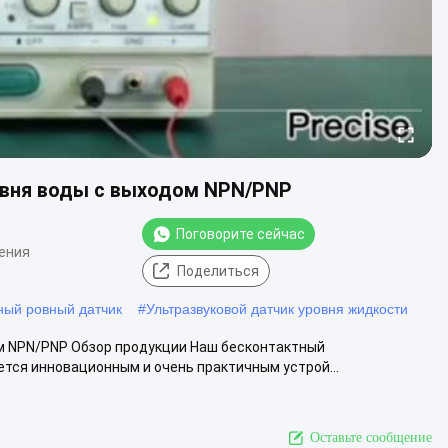
овня воды с выходом NPN/PNP
Поговорите сейчас
ения
Поделиться
ный ровный датчик
#
Ультразвуковой датчик уровня жидкости
м NPN/PNP Обзор продукции Наш бесконтактный
тся инновационным и очень практичным устрой...
Оставьте сообщение