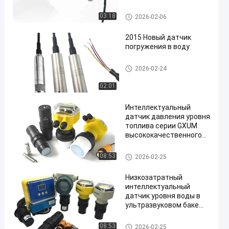
сосуда для вина
Измеритель уровня жидкост
03:18
2026-02-06
и
2015 Новый датчик
погружения в воду
Измеритель уровня жидкост
2026-02-24
и
02:01
Интеллектуальный
датчик давления уровня
топлива серии GXUM
высококачественного
ультракороткой слепой
зоны на большие
Измеритель уровня жидкост
08:53
2026-02-25
расстояния
и
Низкозатратный
интеллектуальный
датчик уровня воды в
ультразвуковом баке
широкого диапазона
Измеритель уровня жидкост
08:53
2026-02-25