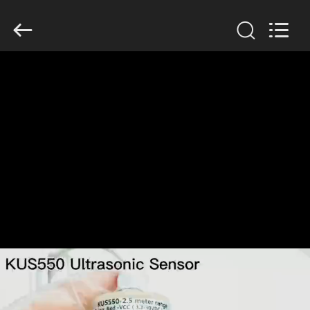
Xi'an
Kacise
Optronics
Co.,Ltd..
All
Rights
Reserved.
ДОМ
ПРОДУКТЫ
РОЛИКИ
О
НАС
ПУТЕШЕСТВИЕ
ФАБРИКИ