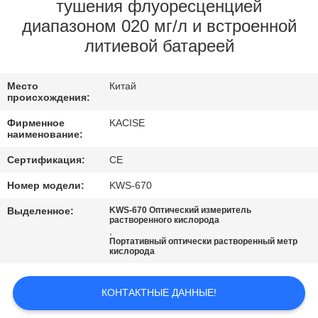
тушения флуоресценцией
ПРОВЕРКА
диапазоном 020 мг/л и встроенной
литиевой батареей
КАЧЕСТВА
Место
Китай
СВЯЖИТЕСЬ
происхождения:
МЫ
Фирменное
KACISE
наименование:
НОВОСТИ
Сертификация:
CE
Номер модели:
KWS-670
СЛУЧАИ
Выделенное:
KWS-670 Оптический измеритель
растворенного кислорода
,
Портативный оптически растворенный метр
СПРОСИТЕ
кислорода
ЦИТАТУ
КОНТАКТНЫЕ ДАННЫЕ!