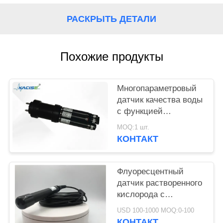
SITEMAP
РАСКРЫТЬ ДЕТАЛИ
ПОЛИТИКА
КОНФИДЕНЦИАЛЬНОСТИ
Похожие продукты
Многопараметровый
датчик качества воды
с функцией
автоматической
MOQ:1 шт.
очистки
КОНТАКТ
Флуоресцентный
датчик растворенного
кислорода с
автоматической
USD 100-1000 MOQ:0-100
компенсацией
КОНТАКТ