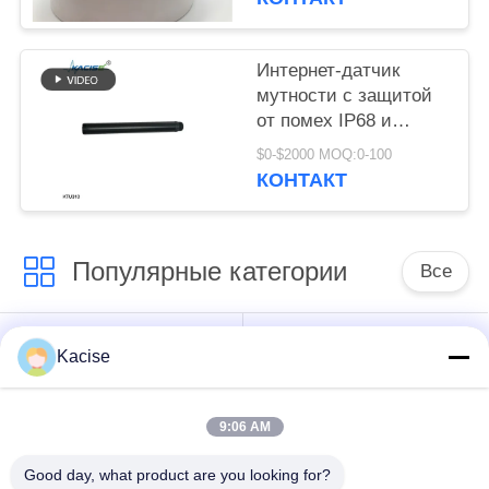
температуры, не
требующий
электролита и выход
Интернет-датчик
RS485
мутности с защитой
от помех IP68 и
разрешением 0,1 NTU
$0-$2000 MOQ:0-100
для мониторинга
КОНТАКТ
качества
промышленной воды
Популярные категории
Все
датчик воды
Прецизионный
Kacise
качественный
датчик давления
9:06 AM
передатчик
Измеритель уровня
радиолокатора
жидкости
Good day, what product are you looking for?
ровный