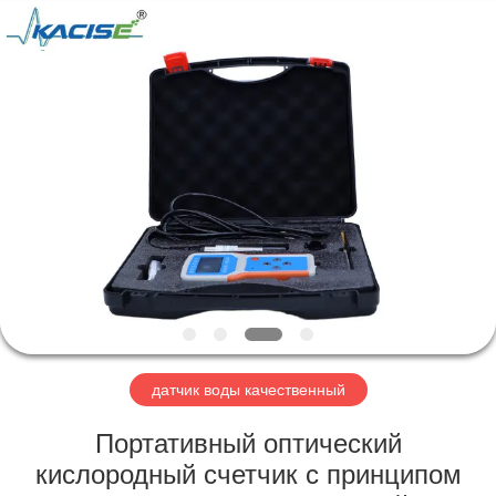
Xi'an
Kacise
Optronics
Co.,Ltd..
All
Rights
Reserved.
ДОМ
ПРОДУКТЫ
РОЛИКИ
О
НАС
датчик воды качественный
ПУТЕШЕСТВИЕ
Портативный оптический
ФАБРИКИ
кислородный счетчик с принципом