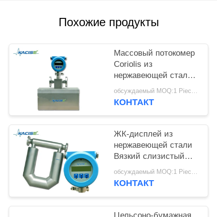
КАРТА
САЙТА
Похожие продукты
ПОЛИТИКА
Массовый потокомер
КОНФИДЕНЦИАЛЬНОСТИ
Coriolis из
нержавеющей стали с
точностью 0,2% и
обсуждаемый MOQ:1 Piece / Pieces
высокой точностью
КОНТАКТ
для измерения сырой
нефти
ЖК-дисплей из
нержавеющей стали
Вязкий слизистый
кориолисовый
обсуждаемый MOQ:1 Piece / Pieces
массовый потокомер
КОНТАКТ
для высокоточных
измерений
Цельсоно-бумажная