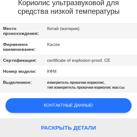
Кориолис ультразвуковой для
ПРОВЕРКА
средства низкой температуры
КАЧЕСТВА
Место
Китай (материк)
происхождения:
СВЯЖИТЕСЬ
Фирменное
Kacise
МЫ
наименование:
Сертификация:
certificate of explosion-proof, CE
НОВОСТИ
Номер модели:
КФМ
Выделенное:
,
измеритель прокачки кориолис
СЛУЧАИ
тип измеритель прокачки кориолис массы
КОНТАКТНЫЕ ДАННЫЕ!
СПРОСИТЕ
ЦИТАТУ
РАСКРЫТЬ ДЕТАЛИ