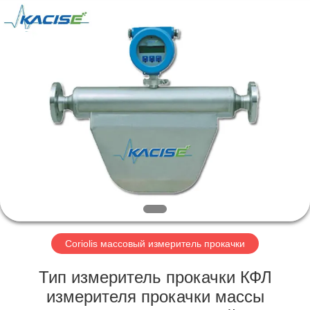
Xi'an
Kacise
Optronics
Co.,Ltd..
All
Rights
Reserved.
ДОМ
ПРОДУКТЫ
РОЛИКИ
О
НАС
Coriolis массовый измеритель прокачки
ПУТЕШЕСТВИЕ
Тип измеритель прокачки КФЛ
ФАБРИКИ
измерителя прокачки массы