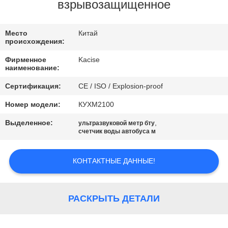
взрывозащищенное
ПРОВЕРКА
КАЧЕСТВА
Место
Китай
происхождения:
Фирменное
Kacise
СВЯЖИТЕСЬ
наименование:
МЫ
Сертификация:
CE / ISO / Explosion-proof
Номер модели:
КУХМ2100
НОВОСТИ
Выделенное:
,
ультразвуковой метр бту
счетчик воды автобуса м
СЛУЧАИ
КОНТАКТНЫЕ ДАННЫЕ!
СПРОСИТЕ
ЦИТАТУ
РАСКРЫТЬ ДЕТАЛИ