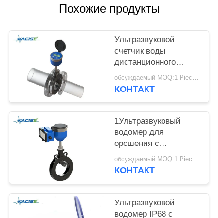
КАРТА
Похожие продукты
САЙТА
Ультразвуковой
ПОЛИТИКА
счетчик воды
КОНФИДЕНЦИАЛЬНОСТИ
дистанционного
считывания GPRS с
обсуждаемый MOQ:1 Piece / Pieces
давлением 1,6 МПа и
КОНТАКТ
защитой IP68 для
двунаправленного
измерения расхода
1Ультразвуковый
водомер для
орошения с
батарейным
обсуждаемый MOQ:1 Piece / Pieces
питанием
КОНТАКТ
Ультразвуковой
водомер IP68 с