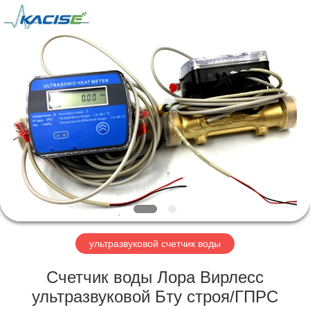
Xi'an
Kacise
Optronics
Co.,Ltd..
All
Rights
Reserved.
ДОМ
ПРОДУКТЫ
РОЛИКИ
О
НАС
ультразвуковой счетчик воды
ПУТЕШЕСТВИЕ
Счетчик воды Лора Вирлесс
ФАБРИКИ
ультразвуковой Бту строя/ГПРС