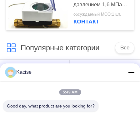
давлением 1,6 МПа и
высокой точностью
обсуждаемый MOQ:1 шт.
класса 2 для жилых
КОНТАКТ
помещений
Популярные категории
Все
датчик воды
Прецизионный
Kacise
качественный
датчик давления
5:49 AM
передатчик
Измеритель уровня
радиолокатора
жидкости
Good day, what product are you looking for?
ровный
ультразвуковой
ультразвуковой
измеритель
датчик датчика