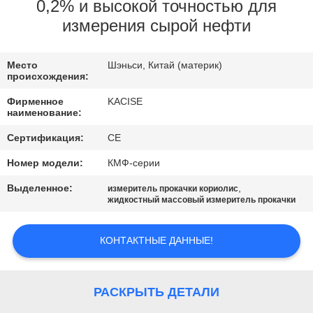
0,2% и высокой точностью для
ПРОВЕРКА
измерения сырой нефти
КАЧЕСТВА
Место
Шэньси, Китай (материк)
происхождения:
СВЯЖИТЕСЬ
Фирменное
KACISE
МЫ
наименование:
Сертификация:
CE
НОВОСТИ
Номер модели:
КМФ-серии
Выделенное:
,
измеритель прокачки кориолис
СЛУЧАИ
жидкостный массовый измеритель прокачки
КОНТАКТНЫЕ ДАННЫЕ!
СПРОСИТЕ
ЦИТАТУ
РАСКРЫТЬ ДЕТАЛИ