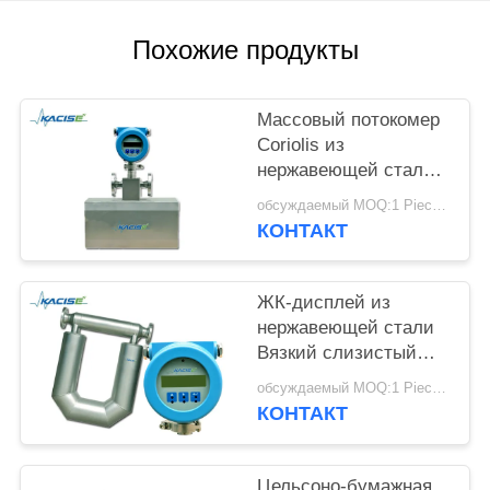
SITEMAP
Похожие продукты
ПОЛИТИКА
КОНФИДЕНЦИАЛЬНОСТИ
Массовый потокомер
Coriolis из
нержавеющей стали с
точностью 0,2% и
обсуждаемый MOQ:1 Piece / Pieces
высокой точностью
КОНТАКТ
для измерения сырой
нефти
ЖК-дисплей из
нержавеющей стали
Вязкий слизистый
кориолисовый
обсуждаемый MOQ:1 Piece / Pieces
массовый потокомер
КОНТАКТ
для высокоточных
измерений
Цельсоно-бумажная