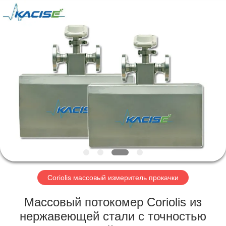
Xi'an
Kacise
Optronics
Co.,Ltd..
All
Rights
Reserved.
ДОМ
ПРОДУКТЫ
РОЛИКИ
О
НАС
Coriolis массовый измеритель прокачки
ПУТЕШЕСТВИЕ
Массовый потокомер Coriolis из
ФАБРИКИ
нержавеющей стали с точностью