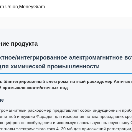
ern Union,MoneyGram
ние продукта
ктное/интегрированное электромагнитное вс
 для химической промышленности
ый/интегрированный электромагнитный расходомер Анти-вст
й промышленности/сточных вод
ие
ктромагнитный расходомер представляет собой индукционный приб
гнитной индукции Фарадея для измерения потока проводящих сред
ию цифрового возбуждения и использует локальную полевую шину
сигналы электрического тока 4–20 мА для приложений регистрации,