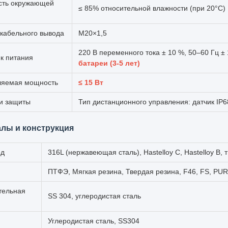
сть окружающей
≤ 85% относительной влажности (при 20°C)
кабельного вывода
М20×1,5
220 В переменного тока ± 10 %, 50–60 Гц ± 
к питания
батареи (3-5 лет)
ляемая мощность
≤ 15 Вт
и защиты
Тип дистанционного управления: датчик IP6
лы и конструкция
од
316L (нержавеющая сталь), Hastelloy C, Hastelloy B, ти
ПТФЭ, Мягкая резина, Твердая резина, F46, FS, PUR
тельная
SS 304, углеродистая сталь
Углеродистая сталь, SS304