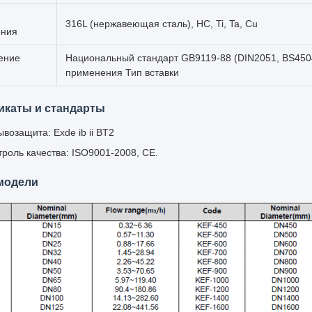
316L (нержавеющая сталь), HC, Ti, Ta, Cu
ения
ение
Национальный стандарт GB9119-88 (DIN2051, BS4504),
применения Тип вставки
икаты и стандарты
ывозащита: Exde ib ii BT2
троль качества: ISO9001-2008, CE.
модели