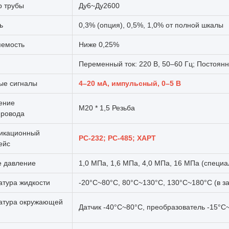
р трубы
Ду6~Ду2600
ь
0,3% (опция), 0,5%, 1,0% от полной шкалы
яемость
Ниже 0,25%
Переменный ток: 220 В, 50–60 Гц; Постоянн
ые сигналы
4–20 мА, импульсный, 0–5 В
ение
М20 * 1,5 Резьба
провода
икационный
РС-232; РС-485; ХАРТ
ейс
е давление
1,0 МПа, 1,6 МПа, 4,0 МПа, 16 МПа (специ
тура жидкости
-20°C~80°C, 80°C~130°C, 130°C~180°C (в з
атура окружающей
Датчик -40°C~80°C, преобразователь -15°C