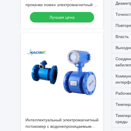
Диамет
прокачки помех электромагнитный с
защитой измерения давления ИП68
Точност
Лучшая цена
и связью РС485
Повтор
Власть
Выходн
Соедин
кабеле
Коммун
интерф
Рабоче
Темпера
Темпер
Интеллектуальный электромагнитный
среды
потокомер с водонепроницаемым