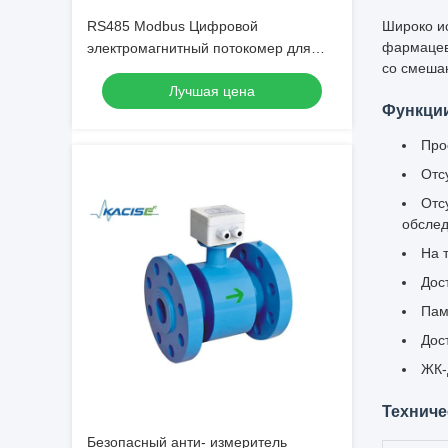
RS485 Modbus Цифровой
Широко и
фармацев
электромагнитный потокомер для
со смеша
жидкостей, устойчивых к кислотам и
Лучшая цена
щелочам с высокой точностью
Функци
Про
Отс
Отс
обслед
На 
Дос
Пам
Дос
ЖК-
Техниче
Безопасный анти- измеритель