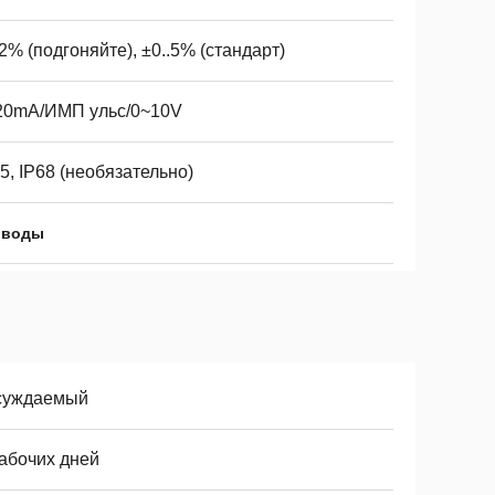
2% (подгоняйте), ±0..5% (стандарт)
20mA/ИМП ульс/0~10V
5, IP68 (необязательно)
 воды
суждаемый
рабочих дней