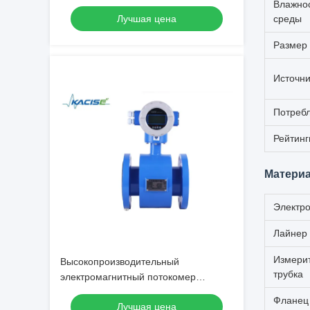
выходом RS485 IP68 для
Влажно
Лучшая цена
среды
высокоточных измерений
Размер 
Источни
Потреб
Рейтинг
Материа
Электр
Лайнер
Измери
Высокопроизводительный
трубка
электромагнитный потокомер
GXEFM3000 для измерения скорости
Фланец
Лучшая цена
потока в электропроводящих