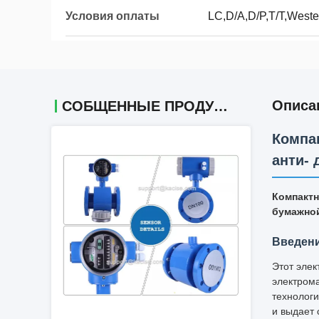
Условия оплаты
LC,D/A,D/P,T/T,West
Описа
СОБЩЕННЫЕ ПРОДУКТЫ
Компа
анти-
Компактн
бумажно
Введен
Этот эле
электрома
технолог
и выдает 