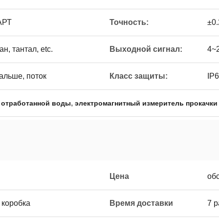
АРТ
Точность:
±0.
н, тантал, etc.
Выходной сигнал:
4~
альше, поток
Класс защиты:
IP6
,
 отработанной воды
электромагнитный измеритель прокачки
Цена
об
 коробка
Время доставки
7 