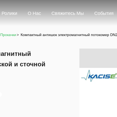
Ролики
О Нас
Свяжитесь Мы
События
 Прокачки
>
Компактный антишок электромагнитный потокомер DN2
магнитный
кой и сточной