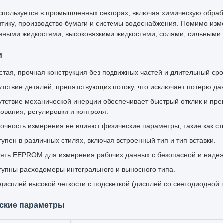
спользуется в промышленных секторах, включая химическую обраб
тику, производство бумаги и системы водоснабжения. Помимо изм
нными жидкостями, высоковязкими жидкостями, солями, сильными
и
стая, прочная конструкция без подвижных частей и длительный срок
утствие деталей, препятствующих потоку, что исключает потерю да
утствие механической инерции обеспечивает быстрый отклик и пре
ования, регулировки и контроля.
точность измерения не влияют физические параметры, такие как сти
тупен в различных стилях, включая встроенный тип и тип вставки.
ять EEPROM для измерения рабочих данных с безопасной и надеж
тупны расходомеры интегрального и выносного типа.
дисплей высокой четкости с подсветкой (дисплей со светодиодной п
ские параметры