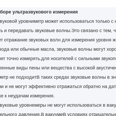
боре ультразвукового измерения
вуковой уровниметр может использоваться только с
ь и передавать звуковые волны.Это связано с тем, 
т отражание звуковых волн для измерения уровня жи
вода или обычные масла, звуковые волны могут хоро
ет точно измерять.для носителей с сильными звуко
енные виды пены или вещества с высокой акустичес
етр не подходитВ таких средах звуковые волны в з
и и не могут эффективно отражаться обратно на дат
е к неудачам измерения.
вуковые уровнемеры не могут использоваться в вак
ельного давления.В вакуумеВ условиях отрицательн