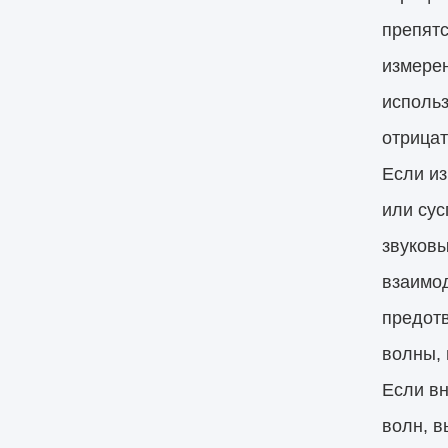
препятс
измере
использ
отрица
Если из
или сус
звуков
взаимод
предот
волны, 
Если вн
волн, в