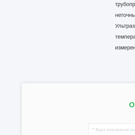
трубопр
неточн
Ультраз
темпер
измерен
О