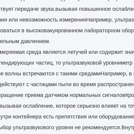
твует передаче звука.вызывая повышенное ослабле
ния или невозможность измеренияНапример, ультраз
оваться в высоковакуированном лабораторном обор
тельным давлением.
меряемая среда является летучей или содержит зна
пендирующих частиц, то ультразвуковой уровниметр
ые волны встречаются с такими средамиНапример, в
ействуют с частицами пыли во время распространен
вращение приема датчиком нормальных сигналовКром
вызывая ослабление, которое серьезно влияет на то
утри контейнера есть препятствия или оборудовани
ыбор ультразвукового уровня не рекомендуется.Внут