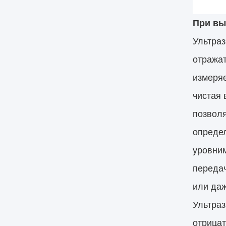
При вы
Ультраз
отражат
измеряе
чистая 
позволя
определ
уровним
передач
или даж
Ультраз
отрицат